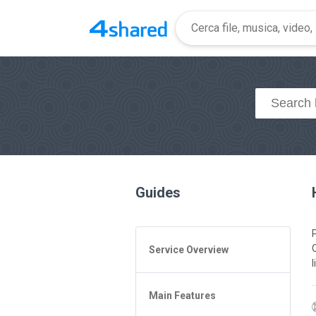
Guides
Service Overview
General Questions
Main Features
Access to 4shared