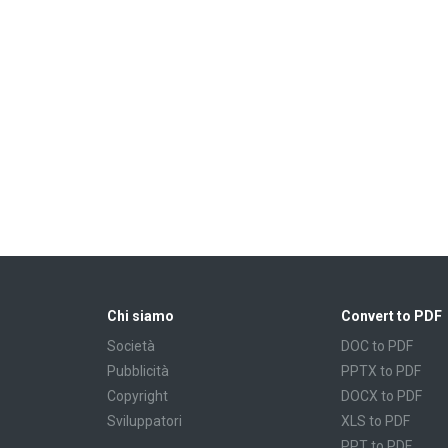
Chi siamo
Convert to PDF
Società
DOC to PDF
Pubblicità
PPTX to PDF
Copyright
DOCX to PDF
Sviluppatori
XLS to PDF
PPT to PDF