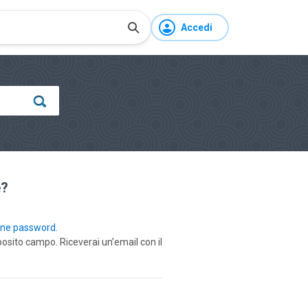
Accedi
e?
one password
.
posito campo. Riceverai un’email con il