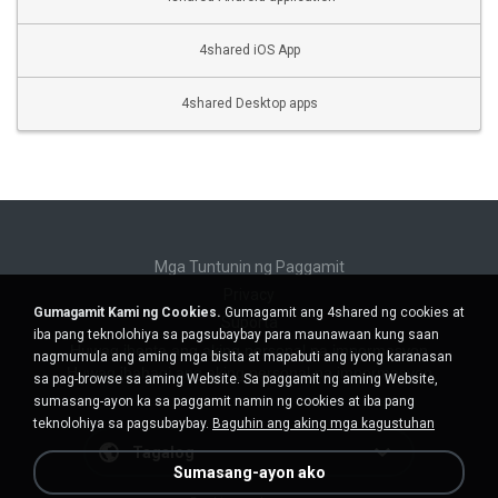
4shared iOS App
4shared Desktop apps
Mga Tuntunin ng Paggamit
Privacy
Gumagamit Kami ng Cookies.
Gumagamit ang 4shared ng cookies at
Suporta
iba pang teknolohiya sa pagsubaybay para maunawaan kung saan
Huwag ibenta ang aking personal na impormasyon
nagmumula ang aming mga bisita at mapabuti ang iyong karanasan
Huwag ibahagi ang aking personal na impormasyon
sa pag-browse sa aming Website. Sa paggamit ng aming Website,
sumasang-ayon ka sa paggamit namin ng cookies at iba pang
teknolohiya sa pagsubaybay.
Baguhin ang aking mga kagustuhan
Tagalog
Sumasang-ayon ako